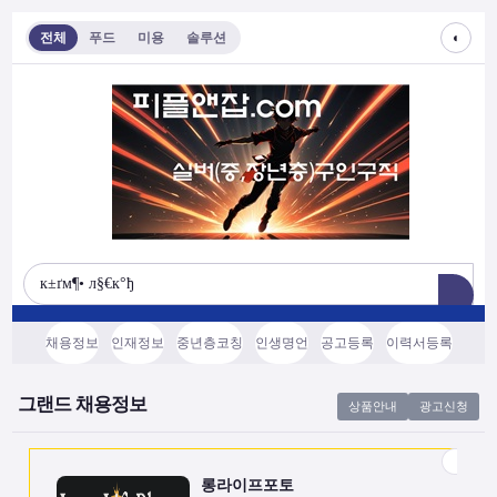
◐
전체
푸드
미용
솔루션
롱라이프포토
[모집/안내] 스마트폰 하나로 시작하는 …
전국
협의후결정
소프트웨어, 기타
채용정보
인재정보
중년층코칭
인생명언
공고등록
이력서등록
쇼츠소스랩
AI 쇼츠 자동화로 월급 벌기 (영상소스…
그랜드 채용정보
상품안내
광고신청
전국
협의후결정
소프트웨어, 기타
롱라이프포토