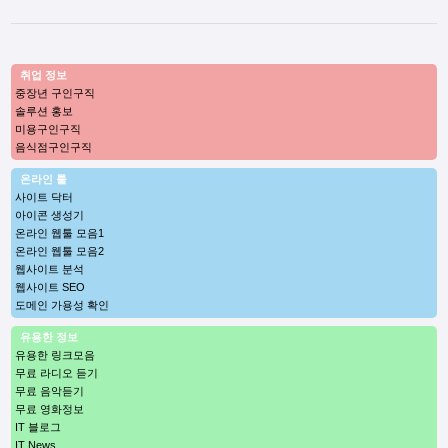
취업 정보
중장년 구인구직
솔루션 홍보
미용구인구직
음식점구인구직
온라인 툴
사이트 닥터
아이콘 생성기
온라인 웹툴 모음1
온라인 웹툴 모음2
웹사이트 분석
웹사이트 SEO
도메인 가용성 확인
유용한 정보
유용한 링크모음
무료 라디오 듣기
무료 음악듣기
무료 영화정보
IT 블로그
IT News