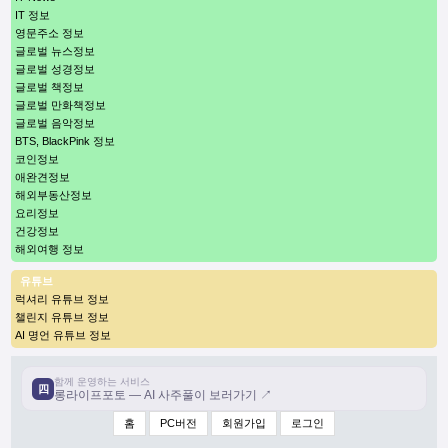
IT 정보
영문주소 정보
글로벌 뉴스정보
글로벌 성경정보
글로벌 책정보
글로벌 만화책정보
글로벌 음악정보
BTS, BlackPink 정보
코인정보
애완견정보
해외부동산정보
요리정보
건강정보
해외여행 정보
유튜브
럭셔리 유튜브 정보
챌린지 유튜브 정보
AI 명언 유튜브 정보
함께 운영하는 서비스
四
롱라이프포토 — AI 사주풀이 보러가기 ↗
홈
PC버전
회원가입
로그인