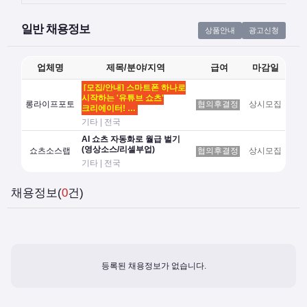
일반 채용정보
상품안내
광고신청
업체명
제목/분야/지역
급여
마감일
[모집/안내] 스마트폰 하나로
시작하는 '유튜브 쇼츠'
롱라이프포토
협의후결정
상시모집
크리에이터! …
기타 | 전국
AI 쇼츠 자동화로 월급 벌기
(영상소스/리셀부업)
쇼츠소스랩
협의후결정
상시모집
기타 | 전국
채용정보(
0
건)
등록된 채용정보가 없습니다.