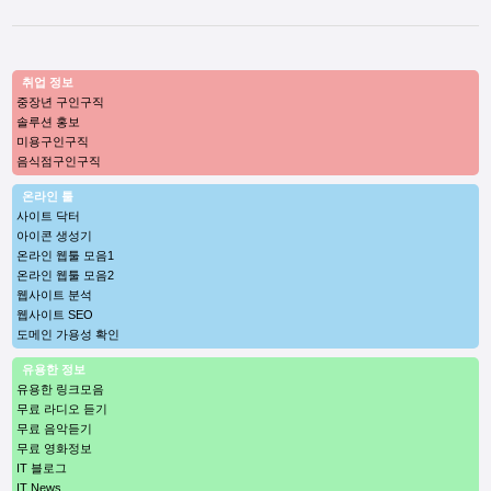
취업 정보
중장년 구인구직
솔루션 홍보
미용구인구직
음식점구인구직
온라인 툴
사이트 닥터
아이콘 생성기
온라인 웹툴 모음1
온라인 웹툴 모음2
웹사이트 분석
웹사이트 SEO
도메인 가용성 확인
유용한 정보
유용한 링크모음
무료 라디오 듣기
무료 음악듣기
무료 영화정보
IT 블로그
IT News