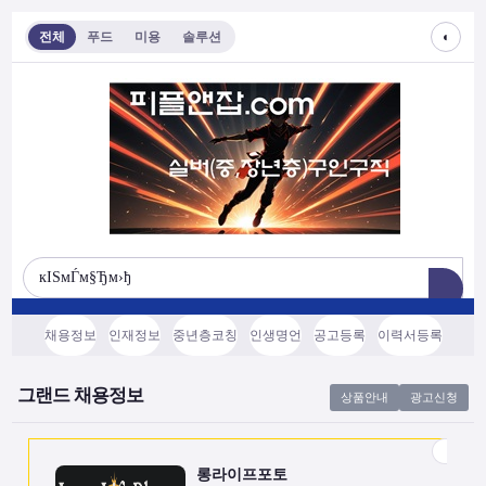
◐
전체
푸드
미용
솔루션
롱라이프포토
[모집/안내] 스마트폰 하나로 시작하는 …
전국
협의후결정
소프트웨어, 기타
채용정보
인재정보
중년층코칭
인생명언
공고등록
이력서등록
쇼츠소스랩
AI 쇼츠 자동화로 월급 벌기 (영상소스…
그랜드 채용정보
상품안내
광고신청
전국
협의후결정
소프트웨어, 기타
롱라이프포토