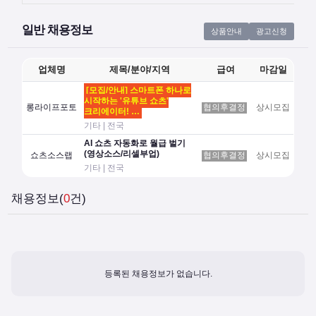
일반 채용정보
상품안내
광고신청
업체명
제목/분야/지역
급여
마감일
[모집/안내] 스마트폰 하나로
시작하는 '유튜브 쇼츠'
롱라이프포토
협의후결정
상시모집
크리에이터! …
기타 | 전국
AI 쇼츠 자동화로 월급 벌기
(영상소스/리셀부업)
쇼츠소스랩
협의후결정
상시모집
기타 | 전국
채용정보(
0
건)
등록된 채용정보가 없습니다.