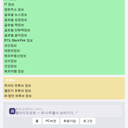
IT 정보
영문주소 정보
글로벌 뉴스정보
글로벌 성경정보
글로벌 책정보
글로벌 만화책정보
글로벌 음악정보
BTS, BlackPink 정보
코인정보
애완견정보
해외부동산정보
요리정보
건강정보
해외여행 정보
유튜브
럭셔리 유튜브 정보
챌린지 유튜브 정보
AI 명언 유튜브 정보
함께 운영하는 서비스
四
롱라이프포토 — AI 사주풀이 보러가기 ↗
홈
PC버전
회원가입
로그인