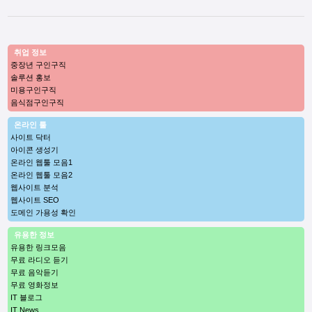
취업 정보
중장년 구인구직
솔루션 홍보
미용구인구직
음식점구인구직
온라인 툴
사이트 닥터
아이콘 생성기
온라인 웹툴 모음1
온라인 웹툴 모음2
웹사이트 분석
웹사이트 SEO
도메인 가용성 확인
유용한 정보
유용한 링크모음
무료 라디오 듣기
무료 음악듣기
무료 영화정보
IT 블로그
IT News