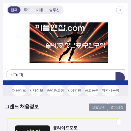
◐
전체
푸드
미용
솔루션
롱라이프포토
[모집/안내] 스마트폰 하나로 시작하는 …
전국
협의후결정
소프트웨어, 기타
채용정보
인재정보
중년층코칭
인생명언
공고등록
이력서등록
쇼츠소스랩
AI 쇼츠 자동화로 월급 벌기 (영상소스…
그랜드 채용정보
상품안내
광고신청
전국
협의후결정
소프트웨어, 기타
롱라이프포토