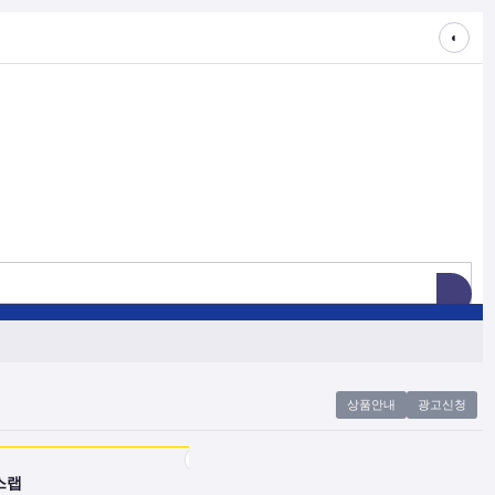
◐
상품안내
광고신청
스랩
롱라이프포