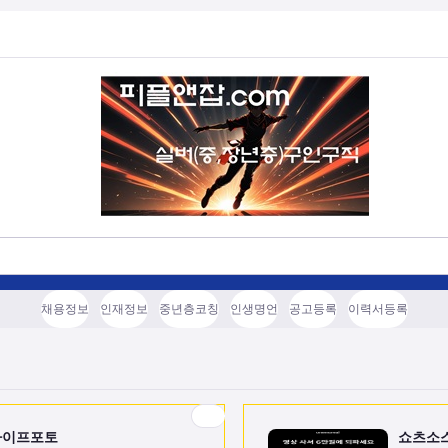
채용정보
인재정보
중년층코칭
인생명언
공고등록
이력서등록
라이프포토
쇼츠소