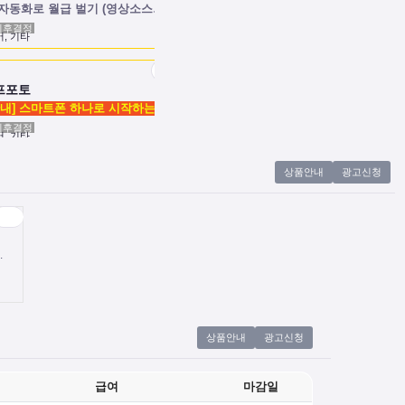
츠 자동화로 월급 벌기 (영상소스…
의후결정
전국
협의후
, 기타
소프트웨어, 기
프포토
쇼츠소스랩
[모집/안내] 스마트폰 하나로 시작하는 …
AI 쇼츠 자
의후결정
전국
협의후
, 기타
소프트웨어, 기
상품안내
광고신청
기 (영상소스…
상품안내
광고신청
급여
마감일