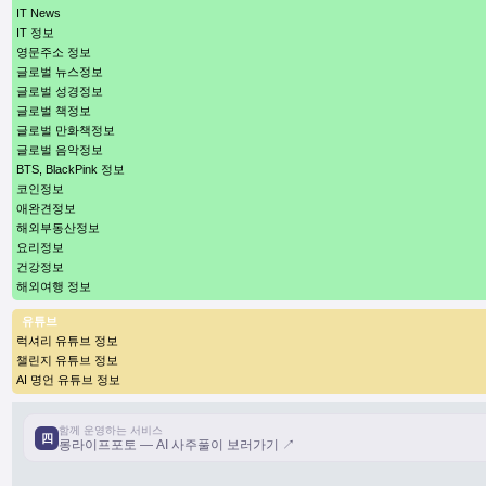
IT News
IT 정보
영문주소 정보
글로벌 뉴스정보
글로벌 성경정보
글로벌 책정보
글로벌 만화책정보
글로벌 음악정보
BTS, BlackPink 정보
코인정보
애완견정보
해외부동산정보
요리정보
건강정보
해외여행 정보
유튜브
럭셔리 유튜브 정보
챌린지 유튜브 정보
AI 명언 유튜브 정보
함께 운영하는 서비스
四
롱라이프포토 — AI 사주풀이 보러가기 ↗