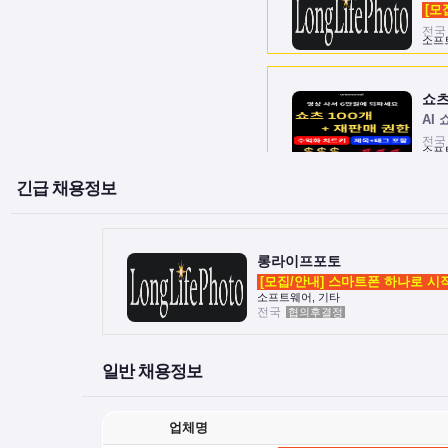
전국
소프
쇼
AI
전국
소프
긴급 채용정보
롱라이프포토
소프트웨어, 기타
전국
협의후결정
일반 채용정보
업체명