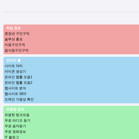
취업 정보
중장년 구인구직
솔루션 홍보
미용구인구직
음식점구인구직
온라인 툴
사이트 닥터
아이콘 생성기
온라인 웹툴 모음1
온라인 웹툴 모음2
웹사이트 분석
웹사이트 SEO
도메인 가용성 확인
유용한 정보
유용한 링크모음
무료 라디오 듣기
무료 음악듣기
무료 영화정보
IT 블로그