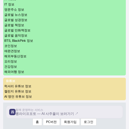
IT 정보
영문주소 정보
글로벌 뉴스정보
글로벌 성경정보
글로벌 책정보
글로벌 만화책정보
글로벌 음악정보
BTS, BlackPink 정보
코인정보
애완견정보
해외부동산정보
요리정보
건강정보
해외여행 정보
유튜브
럭셔리 유튜브 정보
챌린지 유튜브 정보
AI 명언 유튜브 정보
함께 운영하는 서비스
四
롱라이프포토 — AI 사주풀이 보러가기 ↗
홈
PC버전
회원가입
로그인