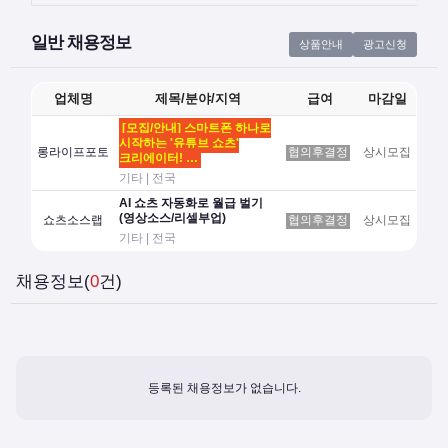
일반 채용정보
상품안내
광고신청
업체명
제목/분야/지역
급여
마감일
[모집/안내] 스마트폰 하나로
시작하는 '유튜브 쇼츠'
롱라이프포토
협의후결정
상시모집
크리에이터! …
기타 | 전국
AI 쇼츠 자동화로 월급 벌기
(영상소스/리셀부업)
쇼츠소스랩
협의후결정
상시모집
기타 | 전국
채용정보(
0
건)
등록된 채용정보가 없습니다.