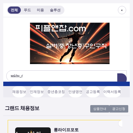
◐
전체
푸드
미용
솔루션
롱라이프포토
[모집/안내] 스마트폰 하나로 시작하는 …
전국
협의후결정
소프트웨어, 기타
채용정보
인재정보
중년층코칭
인생명언
공고등록
이력서등록
쇼츠소스랩
AI 쇼츠 자동화로 월급 벌기 (영상소스…
그랜드 채용정보
상품안내
광고신청
전국
협의후결정
소프트웨어, 기타
롱라이프포토