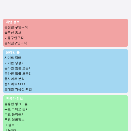
취업 정보
중장년 구인구직
솔루션 홍보
미용구인구직
음식점구인구직
온라인 툴
사이트 닥터
아이콘 생성기
온라인 웹툴 모음1
온라인 웹툴 모음2
웹사이트 분석
웹사이트 SEO
도메인 가용성 확인
유용한 정보
유용한 링크모음
무료 라디오 듣기
무료 음악듣기
무료 영화정보
IT 블로그
IT News