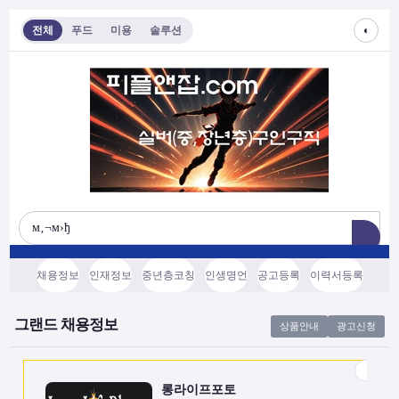
◐
전체
푸드
미용
솔루션
롱라이프포토
[모집/안내] 스마트폰 하나로 시작하는 …
전국
협의후결정
소프트웨어, 기타
채용정보
인재정보
중년층코칭
인생명언
공고등록
이력서등록
쇼츠소스랩
AI 쇼츠 자동화로 월급 벌기 (영상소스…
그랜드 채용정보
상품안내
광고신청
전국
협의후결정
소프트웨어, 기타
롱라이프포토