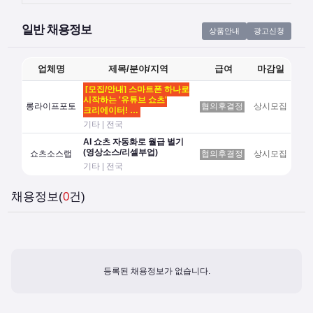
일반 채용정보
상품안내
광고신청
업체명
제목/분야/지역
급여
마감일
[모집/안내] 스마트폰 하나로
시작하는 '유튜브 쇼츠'
롱라이프포토
협의후결정
상시모집
크리에이터! …
기타 | 전국
AI 쇼츠 자동화로 월급 벌기
(영상소스/리셀부업)
쇼츠소스랩
협의후결정
상시모집
기타 | 전국
채용정보(
0
건)
등록된 채용정보가 없습니다.