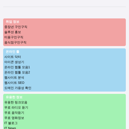
취업 정보
중장년 구인구직
솔루션 홍보
미용구인구직
음식점구인구직
온라인 툴
사이트 닥터
아이콘 생성기
온라인 웹툴 모음1
온라인 웹툴 모음2
웹사이트 분석
웹사이트 SEO
도메인 가용성 확인
유용한 정보
유용한 링크모음
무료 라디오 듣기
무료 음악듣기
무료 영화정보
IT 블로그
IT News