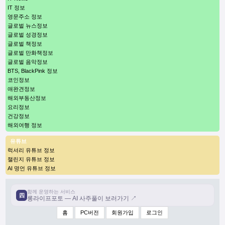
IT 정보
영문주소 정보
글로벌 뉴스정보
글로벌 성경정보
글로벌 책정보
글로벌 만화책정보
글로벌 음악정보
BTS, BlackPink 정보
코인정보
애완견정보
해외부동산정보
요리정보
건강정보
해외여행 정보
유튜브
럭셔리 유튜브 정보
챌린지 유튜브 정보
AI 명언 유튜브 정보
함께 운영하는 서비스
四
롱라이프포토 — AI 사주풀이 보러가기 ↗
홈
PC버전
회원가입
로그인