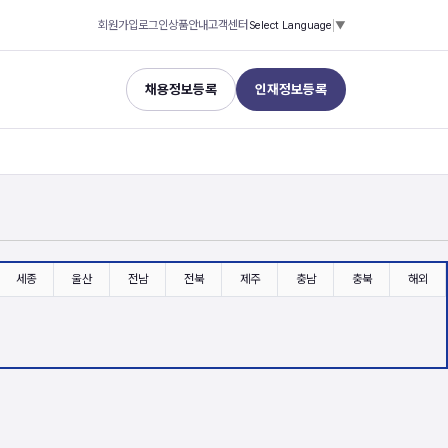
회원가입
로그인
상품안내
고객센터
Select Language
▼
채용정보등록
인재정보등록
세종
울산
전남
전북
제주
충남
충북
해외