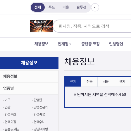
전체
푸드
미용
솔루션
◐
채용정보
인재정보
중년층 코칭
인생명언
채용정보
채용정보
채용정보
전체
전국
서울
경기
업종별
※ 원하시는 지역을 선택해주세요!
가구
간병인
간판
감정 전문가
건설 구조
건설·채굴
건축 마감
건축수리
결혼 및 웨딩
경영/마케팅