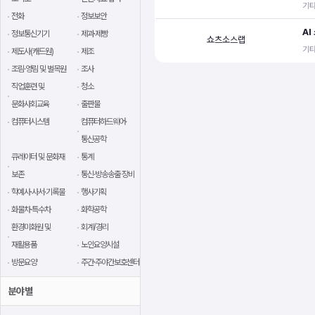
기타
전화
정보보안
AI
정보통신기기
제과·제빵
쇼츠소스랩
기타
제도사(캐드원)
제조
조림·영림 및 벌목원
조사
직업훈련 및
청소
문화사회교육
출판물
컴퓨터시스템
컴퓨터하드웨어·
통신공학
큐레이터 및 문화재
통계
보존
통신·방송송출 장비
학예사·사서·기록물
행사기획
화물차·특수차
화학공학
환경미화원 및
회계/경리
재활용품
노인요양시설
방문요양
주간·주야간보호센터
분야별