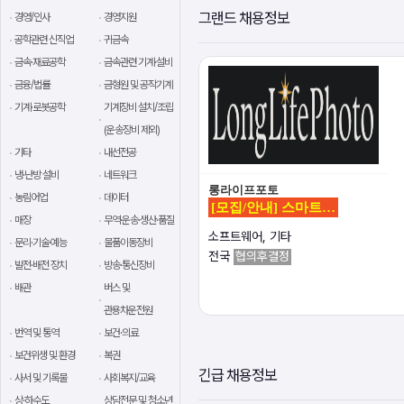
그랜드 채용정보
경영/인사
경영지원
공학관련 신직업
귀금속
금속·재료공학
금속관련 기계·설비
금융/법률
금형원 및 공작기계
기계·로봇공학
기계장비 설치/조립
(운송장비 제외)
기타
내선전공
냉·난방 설비
네트워크
롱라이프포토
농림어업
데이터
[모집/안내] 스마트…
매장
무역·운송·생산·품질
소프트웨어, 기타
문리·기술·예능
물품이동장비
전국
협의후결정
발전·배전 장치
방송·통신장비
배관
버스 및
관용차운전원
번역 및 통역
보건·의료
보건위생 및 환경
복권
긴급 채용정보
사서 및 기록물
사회복지/교육
상·하수도
상담전문 및 청소년