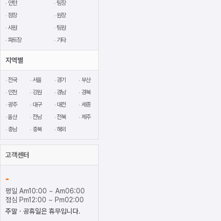
인턴
팀장
점장
원장
사원
팀원
파트장
기타
지역별
전국
서울
경기
부산
인천
강원
경남
경북
광주
대구
대전
세종
울산
전남
전북
제주
충남
충북
해외
고객센터
-
평일 Am10:00 ~ Am06:00
점심 Pm12:00 ~ Pm02:00
주말ㆍ공휴일은 휴무입니다.