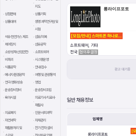
지도
롱라이프포토
상점판매
상품기획
상품대여
생명 과학연구원 및
시험
[모집/안내] 스마트폰 하나로…
석유·천연가스 제조
섬유/의복
제어장치
섬유공학
소프트웨어, 기타
전국
협의후결정
소방·방재·산업안전·
소프트웨어
비파괴
시스템운영
식품공학
안내·접수
에너지·환경공학
여행 및 관광통역
연극·영화·방송
영업
운송장비정비
운송장비조립
육아시설
의료기사·치료사·
일반 채용정보
재활사
의료복지
인문·사회과학
업체명
자연과학
자재관리
재활용처리 및
전기·전자 설비
[
롱라이프포토
소각로
전산자료 입력