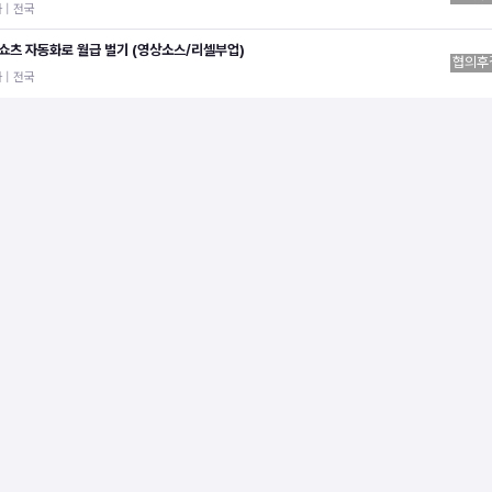
 | 전국
 쇼츠 자동화로 월급 벌기 (영상소스/리셀부업)
협의후
 | 전국