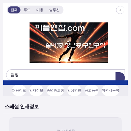
◐
전체
푸드
미용
솔루션
채용정보
인재정보
중년층코칭
인생명언
공고등록
이력서등록
스페셜 인재정보