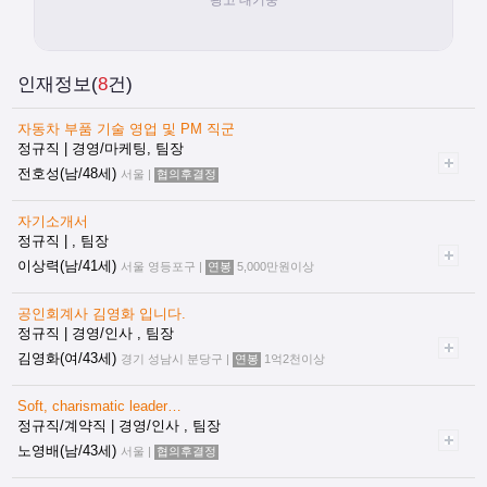
인재정보(
8
건)
자동차 부품 기술 영업 및 PM 직군
정규직 | 경영/마케팅, 팀장
전호성(남/48세)
서울 |
협의후결정
자기소개서
정규직 | , 팀장
이상력(남/41세)
서울 영등포구 |
연봉
5,000만원이상
공인회계사 김영화 입니다.
정규직 | 경영/인사 , 팀장
김영화(여/43세)
경기 성남시 분당구 |
연봉
1억2천이상
Soft, charismatic leader…
정규직/계약직 | 경영/인사 , 팀장
노영배(남/43세)
서울 |
협의후결정