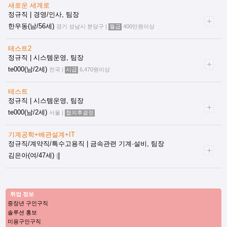
새로운 세계로
정규직 | 경영/인사, 팀장
한우동(남/56세)
경기 성남시 분당구 |
월급
400만원이상
테스트2
정규직 | 시스템운영, 팀장
te000(남/2세)
전국 |
시급
6,470원이상
테스트
정규직 | 시스템운영, 팀장
te000(남/2세)
서울 |
협의후결정
기계공학+배관설계+IT
정규직/계약직/특수고용직 | 금속관련 기계·설비, 팀장
김은아(여/47세)
|
취업 정보
중장년 구인구직
솔루션 홍보
미용구인구직