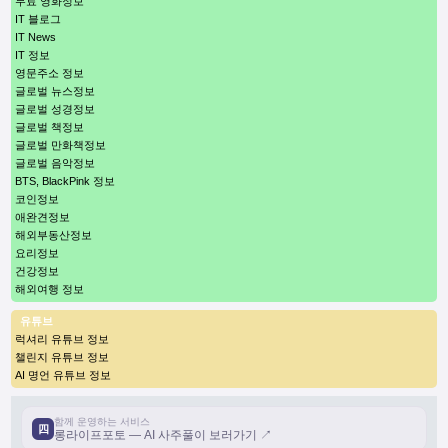
무료 영화정보
IT 블로그
IT News
IT 정보
영문주소 정보
글로벌 뉴스정보
글로벌 성경정보
글로벌 책정보
글로벌 만화책정보
글로벌 음악정보
BTS, BlackPink 정보
코인정보
애완견정보
해외부동산정보
요리정보
건강정보
해외여행 정보
유튜브
럭셔리 유튜브 정보
챌린지 유튜브 정보
AI 명언 유튜브 정보
함께 운영하는 서비스
四
롱라이프포토 — AI 사주풀이 보러가기 ↗