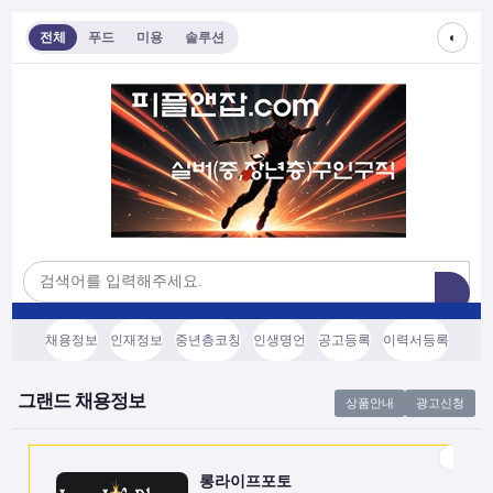
◐
전체
푸드
미용
솔루션
롱라이프포토
[모집/안내] 스마트폰 하나로 시작하는 …
전국
협의후결정
소프트웨어, 기타
채용정보
인재정보
중년층코칭
인생명언
공고등록
이력서등록
쇼츠소스랩
AI 쇼츠 자동화로 월급 벌기 (영상소스…
그랜드 채용정보
상품안내
광고신청
전국
협의후결정
소프트웨어, 기타
롱라이프포토