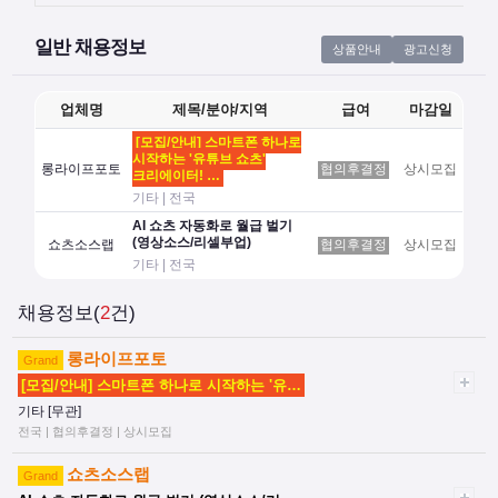
일반 채용정보
상품안내
광고신청
업체명
제목/분야/지역
급여
마감일
[모집/안내] 스마트폰 하나로
시작하는 '유튜브 쇼츠'
롱라이프포토
협의후결정
상시모집
크리에이터! …
기타 | 전국
AI 쇼츠 자동화로 월급 벌기
(영상소스/리셀부업)
쇼츠소스랩
협의후결정
상시모집
기타 | 전국
채용정보(
2
건)
롱라이프포토
Grand
[모집/안내] 스마트폰 하나로 시작하는 '유…
기타 [무관]
전국 | 협의후결정 | 상시모집
쇼츠소스랩
Grand