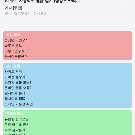
AI 쇼츠 자동화로 월급 벌기 (영상소스/리…
기타 [무관]
전국 | 협의후결정 | 상시모집
취업 정보
중장년 구인구직
솔루션 홍보
미용구인구직
음식점구인구직
온라인 툴
사이트 닥터
아이콘 생성기
온라인 웹툴 모음1
온라인 웹툴 모음2
웹사이트 분석
웹사이트 SEO
도메인 가용성 확인
유용한 정보
유용한 링크모음
무료 라디오 듣기
무료 음악듣기