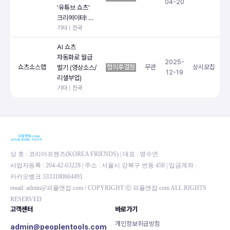
04-20
'유튜브 쇼츠'
크리에이터! …
기타 | 전국
AI 쇼츠
자동화로 월급
2025-
쇼츠소스랩
협의후결정
무관
상시모집
벌기 (영상소스/
12-19
리셀부업)
기타 | 전국
상 호 : 코리아프렌즈(KOREA FRIENDS) | 대표 : 명수연
사업자등록 : 204-42-63228 | 주소 : 서울시 강북구 번동 458 | 입금계좌 :
카카오뱅크 3333180664491
email: admin@피플앤잡.com / COPYRIGHT ⓒ 피플앤잡.com ALL RIGHTS
RESERVED
고객센터
바로가기
개인정보취급방침
admin@peoplentools.com