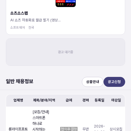
쇼츠소스랩
AI 쇼츠 자동화로 월급 벌기 (영상…
소프트웨어
전국
일반 채용정보
상품안내
광고신청
업체명
제목/분야/지역
급여
경력
등록일
마감일
[모집/안내]
스마트폰
하나로
2026-
롱라이프포토
협의후결정
무관
상시모집
시작하는