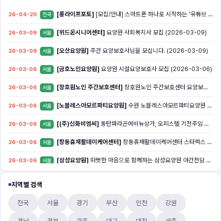
방문요양
주간·주야간보호센터
[롱라이프포토]
[모집/안내] 스마트폰 하나로 시작하는 '유튜브 쇼츠' 크리에이터! (영상 편집 몰라도 OK) (2026-04-20)
26-04-20
전국
[위드온시니어센터]
요양원 사회복지사 모집 (2026-03-09)
26-03-09
서울
[오산요양원]
주간 요양보호사님을 모십니다. (2026-03-09)
26-03-09
서울
[금호노인요양원]
요양원 시설요양보호사 모집 (2026-03-06)
26-03-06
서울
[장호원노인 주간보호센터]
장호원노인 주간보호센터 요양보호사 모집합니다 (2026-03-06)
26-03-06
서울
[노블레스아모르파티요양원]
수원 노블레스아모르파티요양원 요양보호사(주주야야비비) 채용 (2026-03-06)
26-03-06
서울
[(주)신화비엠씨]
동탄파라곤에비뉴상가, 오피스텔 기전주임 구인 (2026-03-06)
26-03-06
서울
[창동휴재활데이케어센터]
창동휴재활데이케어센터 스타렉스 운전원 모집(07:50~09:50 , 17:10~19:10) (2026-03-06)
26-03-06
서울
[삼성요양원]
따뜻한 마음으로 함께하는 삼성요양원 야간전담 요양보호사를 구합니다. (2026-03-06)
26-03-06
서울
[사랑나눔재가복지센터]
난향초교 인근 4등급 80대 후반 남자어르신 주5일(화수목금토) 오후2:30~5:30(약간의 시간조정가능) (2026-03-05)
26-03-05
서울
지역별 검색
[대교뉴이프 방문요양센터 인천계양센터]
대교뉴이프 방문요양센터 화성 반정아이파크캐슬 5단지 (2026-03-05)
26-03-05
서울
전국
서울
경기
부산
인천
강원
[(주)케어링 방문요양센터 성남 3천사점]
[경기 분당구 / 정자동 ] 요양보호사 구인 (2026-03-05)
26-03-05
서울
경남
경북
광주
대구
대전
세종