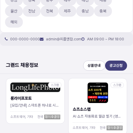
울산
전남
전북
제주
충남
충북
해외
000-0000-0000
admin@피플앤잡.com
AM 09:00 ~ PM 18:00
그랜드 채용정보
상품안내
광고신청
스크랩
스크랩
롱라이프포토
[모집/안내] 스마트폰 하나로 시작하…
쇼츠소스랩
AI 쇼츠 자동화로 월급 벌기 (영상…
소프트웨어, 기타
전국
협의후결정
소프트웨어, 기타
전국
협의후결정