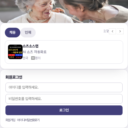
2/
2
채용
인재
쇼츠소스랩
AI 쇼츠 자동화로
전국
협의
회원로그인
회원가입
아이디/비밀번호찾기