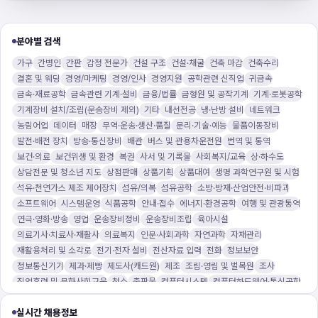
분야별 검색
가구
간병인
간판
감정 전문가
건설 구조
건설·채굴
건축 마감
건축수리
결혼 및 웨딩
경영/마케팅
경영/인사
경영지원
공학관련 신직업
귀금속
금속·재료공학
금속관련 기계·설비
금융/법률
금형원 및 공작기계
기계·로봇공학
기계장비 설치/조립(운송장비 제외)
기타
내선전공
냉·난방 설비
네트워크
농림어업
데이터
매장
무역·운송·생산·품질
문리·기술·예능
물품이동장비
발전·배전 장치
방송·통신장비
배관
버스 및 관용차운전원
번역 및 통역
보건·의료
보건위생 및 환경
복권
사서 및 기록물
사회복지/교육
상·하수도
상담전문 및 청소년 지도
상점판매
상품기획
상품대여
생명 과학연구원 및 시험
석유·천연가스 제조 제어장치
섬유/의복
섬유공학
소방·방재·산업안전·비파괴
소프트웨어
시스템운영
식품공학
안내·접수
에너지·환경공학
여행 및 관광통역
연극·영화·방송
영업
운송장비정비
운송장비조립
육아시설
의료기사·치료사·재활사
의료복지
인문·사회과학
자연과학
자재관리
재활용처리 및 소각로
전기·전자 설비
전산자료 입력
전화
정보보안
정보통신기기
제과·제빵
제도사(캐드원)
제조
조림·영림 및 벌목원
조사
직업훈련 및 문화사회교육
청소
출판물
컴퓨터시스템
컴퓨터하드웨어·통신공학
큐레이터 및 문화재 보존
통계
통신·방송송출 장비
학예사·사서·기록물
행사기획
실시간 채용정보
화물차·특수차
화학공학
환경미화원 및 재활용품
회계/경리
노인요양시설