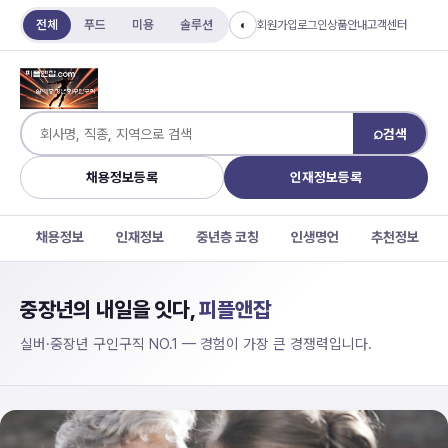
전체
푸드
미용
솔루션
회원가입
로그인
상품안내
고객센터
◐
⌕
검색
채용정보등록
인재정보등록
채용정보
인재정보
중년층 코칭
인생명언
추천정보
중장년의 내일을 잇다,
피플앤잡
실버·중장년 구인구직 NO.1 — 경험이 가장 큰 경쟁력입니다.